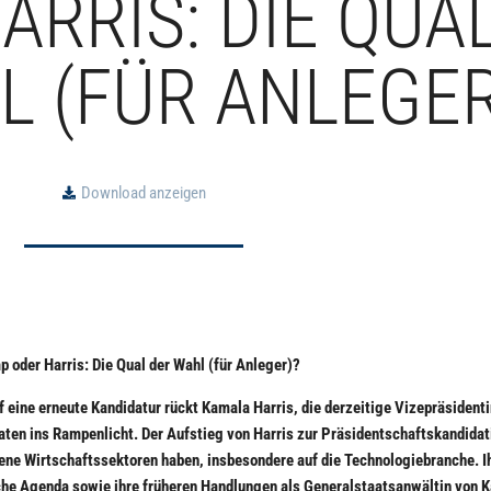
ARRIS: DIE QUA
L (FÜR ANLEGER
Download anzeigen
 oder Harris: Die Qual der Wahl (für Anleger)?
 eine erneute Kandidatur rückt Kamala Harris, die derzeitige Vizepräsident
ten ins Rampenlicht. Der Aufstieg von Harris zur Präsidentschaftskandidat
ne Wirtschaftssektoren haben, insbesondere auf die Technologiebranche. I
sche Agenda sowie ihre früheren Handlungen als Generalstaatsanwältin von K