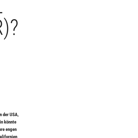
L
)?
in der USA,
in könnte
hre engen
alifornien