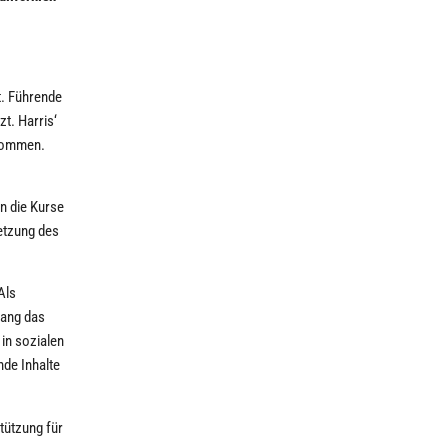
t. Führende
t. Harris‘
ekommen.
n die Kurse
setzung des
Als
wang das
in sozialen
de Inhalte
stützung für