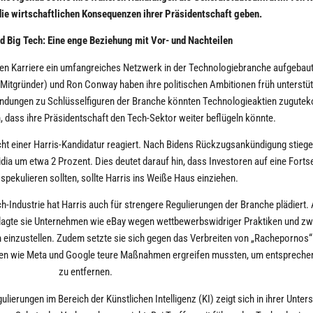
ie wirtschaftlichen Konsequenzen ihrer Präsidentschaft geben.
d Big Tech: Eine enge Beziehung mit Vor- und Nachteilen
schen Karriere ein umfangreiches Netzwerk in der Technologiebranche aufgebau
Mitgründer) und Ron Conway haben ihre politischen Ambitionen früh unterstütz
rbindungen zu Schlüsselfiguren der Branche könnten Technologieaktien zugut
, dass ihre Präsidentschaft den Tech-Sektor weiter beflügeln könnte.
icht einer Harris-Kandidatur reagiert. Nach Bidens Rückzugsankündigung stiege
dia um etwa 2 Prozent. Dies deutet darauf hin, dass Investoren auf eine Fort
spekulieren sollten, sollte Harris ins Weiße Haus einziehen.
h-Industrie hat Harris auch für strengere Regulierungen der Branche plädiert. 
rklagte sie Unternehmen wie eBay wegen wettbewerbswidriger Praktiken und z
einzustellen. Zudem setzte sie sich gegen das Verbreiten von „Rachepornos“ 
men wie Meta und Google teure Maßnahmen ergreifen mussten, um entsprechen
zu entfernen.
lierungen im Bereich der Künstlichen Intelligenz (KI) zeigt sich in ihrer Unter