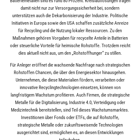
Batteriemetallen sind es rund 80 Prozent. Kreislauflösungen tragen
damit nicht nur zur Versorgungssicherheit bei, sondern
unterstützen auch die Dekarbonisierung der Industrie. Politische
Initiativen in Europa sowie den USA schaffen zusätzliche Anreize
für Recycling und die Nutzung lokaler Ressourcen. Zu den
Maßnahmen gehören Vorgaben für recycelte Anteile in Batterien
oder steuerliche Vorteile für heimische Rohstoffe. Trotzdem reicht
dies aktuell nicht aus, um den „Rohstoffhunger“ zu stillen.
Für Anleger eröffnet die wachsende Nachfrage nach strategischen
Rohstoffen Chancen, die über den Energiesektor hinausgehen.
Unternehmen, die diese Materialien fördern, verarbeiten oder
innovative Recyclingtechnologien einsetzen, können von
langfristigem Wachstum profitieren. Auch Firmen, die strategische
Metalle für die Digitalisierung, Industrie 4.0, Verteidigung oder
Medizintechnik bereitstellen, sind Teil dieses Wachstumsmarktes.
Investitionen über Fonds oder ETFs, die auf Rohstoffe,
strategische Metalle oder zukunftsweisende Technologien
ausgerichtet sind, ermöglichen es, an diesen Entwicklungen
teilzuhaben.