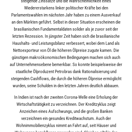
steigende Zinssätze und die Wahrscheinlichkeit eines
Wiedererstarkens linker politischer Kräfte bei den
Parlamentswahlen im nächsten Jahr haben zu einem Ausverkauf
an den Märkten geführt. Selbst in dieser Situation erscheinen die
brasilianischen Fundamentaldaten solider als je zuvor seit der
letzten Rezession. In jüngster Zeit haben sich die brasilianische
Haushalts- und Leistungsbilanz verbessert, wobei dem Land als
Nettoexporteur von Öl die höheren Ölpreise zugute kamen. Die
günstigen makroökonomischen Bedingungen machen sich auch
auf Unternehmensebene bemerkbar. So konnte beispielsweise der
staatliche Ölproduzent Petrobras dank Rationalisierung und
steigenden Cashflows, die durch die höheren Ölpreise ermöglicht
wurden, seine Schulden in den letzten Jahren deutlich abbauen.
In Indien ist nach der zweiten Corona-Welle eine Erholung der
Wirtschaftstätigkeit zu verzeichnen. Der Kreditzyklus zeigt
Anzeichen eines Aufschwungs, und die großen Banken
verzeichnen ein gesundes Kreditwachstum. Auch der
Wohnimmobilienzyklus nimmt an Fahrt auf, seit Häuser und