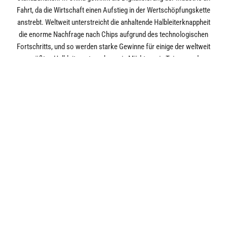
Fahrt, da die Wirtschaft einen Aufstieg in der Wertschöpfungskette
anstrebt. Weltweit unterstreicht die anhaltende Halbleiterknappheit
die enorme Nachfrage nach Chips aufgrund des technologischen
Fortschritts, und so werden starke Gewinne für einige der weltweit
größten Halbleiterunternehmen in Märkten wie Taiwan und
Südkorea erwartet.
Die Dekarbonisierung ist ein weiterer Trend, den es zu beobachten
gilt. Die Zusagen der großen Schwellenländer, CO2-Neutralität zu
erreichen, dürften die Initiativen rund um Elektrifizierung und
erneuerbare Energien verstärken und damit auf mehrere Jahre
hinaus für eine Belebung in den betreffenden Branchen sorgen. Wir
haben erlebt, wie sich das Wachstum südkoreanischer Hersteller
von Elektrofahrzeugbatterien und chinesischer
Solarenergieunternehmen stark beschleunigt hat und sie dadurch
zu weltweit führenden Unternehmen aufgestiegen sind.
WIDERSTANDSFÄHIGKEI