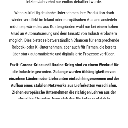
letzten Jahrzehnt nur endlos debattiert wurde.
Wenn zukünftig deutsche Unternehmen ihre Produktion doch
wieder verstärkt im Inland oder europäischen Ausland ansiedeln
möchten, wäre dies aus Kostengründen wohl nur bei einem hohen
Grad an Automatisierung und dem Einsatz von Industrierobotern
möglich. Dies bietet selbstverständlich Chancen für entsprechende
Robotik- oder KI-Unternehmen, aber auch für Firmen, die bereits
über stark automatisierte und digitalisierte Prozesse verfügen.
Fazit: Corona-Krise und Ukraine-Krieg sind zu einem Weckruf für
die Industrie geworden. Zu lange wurden Abhängigkeiten von
einzelnen Ländern oder Lieferanten einfach hingenommen und der
Aufbau eines stabilen Netzwerks aus Lieferketten verschlafen.
Ziehen europäische Unternehmen die richtigen Lehren aus der
aktuellen Situation, kann sich das für Anleger gleich in
mehrfacher Hinsicht auszahlen: Zukünftige Krisen mit
Lieferengpässen oder Probleme bei Zulieferern sollten dann nicht
mehr zu Produktionsausfällen oder stark steigenden Kosten
führen. Dies sorgt für Stabilität in den Bilanzen und an den