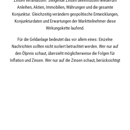
Zinsen veranlassen. Steigende Zinsen beeinflussen wiederum
Anleihen, Aktien, Immobilien, Währungen und die gesamte
Konjunktur. Gleichzeitig verändern geopolitische Entwicklungen,
Konjunkturdaten und Erwartungen der Marktteilnehmer diese
Wirkungskette laufend.
Für die Geldanlage bedeutet das vor allem eines: Einzelne
Nachrichten sollten nicht isoliert betrachtet werden. Wer nur auf
den Ölpreis schaut, übersieht möglicherweise die Folgen für
Inflation und Zinsen. Wer nur auf die Zinsen schaut, berücksichtigt
vielleicht nicht die Auswirkungen auf Unternehmen und
Verbraucher. Und wer nur auf kurzfristige Marktbewegungen
reagiert, läuft Gefahr, den langfristigen Plan aus den Augen zu
verlieren.
Gerade deshalb ist eine gut strukturierte Anlagestrategie so
wichtig. Sie sollte nicht davon abhängen, ob der Ölpreis in der
kommenden Woche steigt oder fällt oder ob eine Notenbanksitzung
kurzfristig für Bewegung sorgt. Entscheidend ist, dass ein Portfolio
zur persönlichen Situation, zum Anlagehorizont und zur eigenen