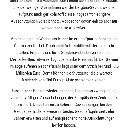
Unternehmen ihre Dividenden oder hielten sie zumindest konstant.
Eine der wenigen Ausnahmen war der Bergbau-Sektor, welcher
aufgrund niedriger Rohstoffpreise insgesamt niedrigere
Ausschüttungen verzeichnete. Abgesehen davon gab es aber nur
wenige negative Ausreißer.
Am meisten zum Wachstum trugen im ersten Quartal Banken und
Ölproduzenten bei. Doch auch Automobilhersteller haben ein
starkes Ergebnis und hohe Sonderdividenden verzeichnet.
Mercedes-Benz etwa verfügt über starke Preismacht. Der Gewinn
im abgelaufenen Geschäftsjahr liegt unter dem Strich bei rund 13,5
Milliarden Euro. Damit können die Stuttgarter die erwartete
Dividende von fünf Euro je Aktie problemlos zahlen.
Europäische Banken wiederum haben, fast schon zwangsläufig,
von den kräftigen Zinsanhebungen der Europäischen Zentralbank
profitiert. Diese führen zu höheren Gewinnmargen bei den
Geldhäusern, die teilweise ihr bestes Geschäftsjahr seit zehn
Jahren erwarten und auf entsprechend hohe Ausschüttungen
hoffen lassen.