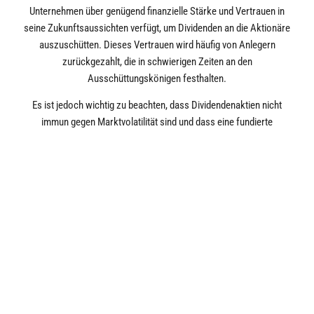
Unternehmen über genügend finanzielle Stärke und Vertrauen in
seine Zukunftsaussichten verfügt, um Dividenden an die Aktionäre
auszuschütten. Dieses Vertrauen wird häufig von Anlegern
zurückgezahlt, die in schwierigen Zeiten an den
Ausschüttungskönigen festhalten.
Es ist jedoch wichtig zu beachten, dass Dividendenaktien nicht
immun gegen Marktvolatilität sind und dass eine fundierte
Bewertung der Unternehmen und ihrer finanziellen Gesundheit
erforderlich ist. Ein diversifizierter Ansatz, der verschiedene
Anlageklassen und Strategien berücksichtigt, ist in volatilen
Marktphasen immer ratsam.
Fazit: Nach mehreren sehr guten Jahren für Wachstumsaktien,
sind Value- und Dividendenaktien wieder in den Fokus der
Investoren gerückt. Rechnet man für das kommende Jahr mit
einer schwachen Konjunktur, unverändert hohen Zinsen und vor
allem nicht mit Zinssenkungen der Notenbanken, spricht vieles
für ein solches Investment. Dividenden sind aber kein Modetrend,