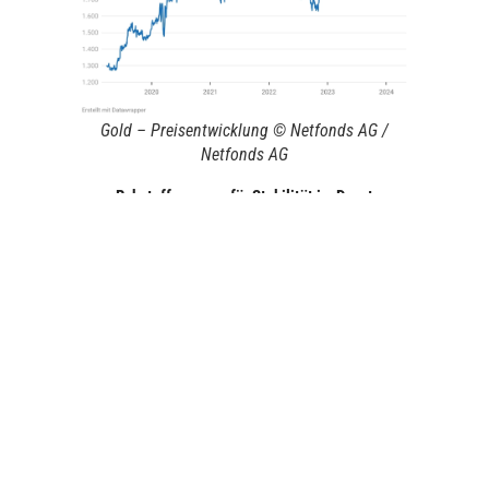
Gold – Preisentwicklung © Netfonds AG /
Netfonds AG
Rohstoffe sorgen für Stabilität im Depot
Industriemetalle, Gold oder Öl: Rohstoffe lassen sich nicht über
einen Kamm scheren und entwickeln sich in verschiedenen
Marktphasen oft sehr unterschiedlich. Dies kann auch für
Anlegerdepots von Vorteil sein. Denn die Beimischung von
Rohstoffen in ein Portfolio aus Aktien und Anleihen wirkt nicht nur
als Inflationsschutz, sondern trägt auch zur Diversifikation bei.
Rohstoffrenditen korrelieren historisch gesehen negativ mit
Anleihen und nur leicht positiv mit Aktien. Gerade wenn das
klassische Aktien/Anleihen-Portfolio schwächelt, können
Rohstoffe also ihre Stärken ausspielen und Verluste eindämmen.